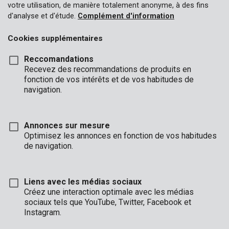
votre utilisation, de manière totalement anonyme, à des fins
d'analyse et d'étude.
Complément d'information
OUTILS DE JARDINAGE
Cookies supplémentaires
Nettoyage du jardin
Reccomandations
Recevez des recommandations de produits en
Tondre et tailler
fonction de vos intérêts et de vos habitudes de
navigation.
Travailler l'herbe et le sol
Scier
Annonces sur mesure
Optimisez les annonces en fonction de vos habitudes
Émietter
de navigation.
Accessoires
Liens avec les médias sociaux
Créez une interaction optimale avec les médias
Fendre
sociaux tels que YouTube, Twitter, Facebook et
Instagram.
Semer et épandre