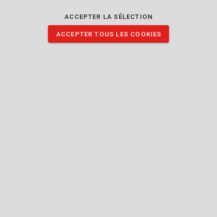
ACCEPTER LA SÉLECTION
OUTILS DE BRICOLAGE
ACCEPTER TOUS LES COOKIES
Visser et forer
Démolir et forer
Scier et couper
Raboter
Poncer
Affûter
Polir
Mélange