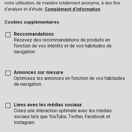
Protection pour la tête
votre utilisation, de manière totalement anonyme, à des fins
d'analyse et d'étude.
Complément d'information
Gants
Cookies supplémentaires
Reccomandations
Recevez des recommandations de produits en
fonction de vos intérêts et de vos habitudes de
navigation.
Annonces sur mesure
Optimisez les annonces en fonction de vos habitudes
de navigation.
Liens avec les médias sociaux
KRTS10001
Masque anti-poussiere 10 pcs
Créez une interaction optimale avec les médias
sociaux tels que YouTube, Twitter, Facebook et
Instagram.