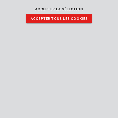
ACCEPTER LA SÉLECTION
ACCEPTER TOUS LES COOKIES
KRTS10010
Masque anti-poussiere FFP1 - 3 pcs