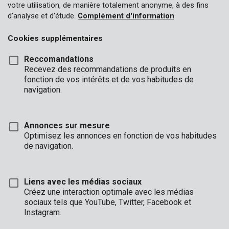
votre utilisation, de manière totalement anonyme, à des fins
Aucune référence présente sur ce site ne pourra remplacer
d'analyse et d'étude.
Complément d'information
les informations disponibles chez un point de vente agréé.
Les points de vente agréés ne sont pas autorisés à
Cookies supplémentaires
engager VARO NV.
Reccomandations
Mentions légales
Recevez des recommandations de produits en
Les éléments présentés sur le site www.varo.com, à
fonction de vos intérêts et de vos habitudes de
navigation.
l’exception de certains (hyper)liens, sont la propriété de
Varo.
L’information diffusée sur le site web est sélectionnée
Annonces sur mesure
Optimisez les annonces en fonction de vos habitudes
avec soin et attention par Varo. Cependant Varo ne peut
de navigation.
garantir l’exactitude et l’exhaustivité de ces informations.
Les informations sur le site sont régulièrement complétées
Liens avec les médias sociaux
et/ou adaptées. Varo maintient le droit de changements
Créez une interaction optimale avec les médias
éventuels avec accès immédiat sans préavis.
sociaux tels que YouTube, Twitter, Facebook et
Instagram.
Toutes les informations, tous les produits et services sont
fournis dans l’état dans lequel ils se trouvaient et sans