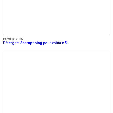
POWXG92035
Détergent Shampooing pour voiture 5L