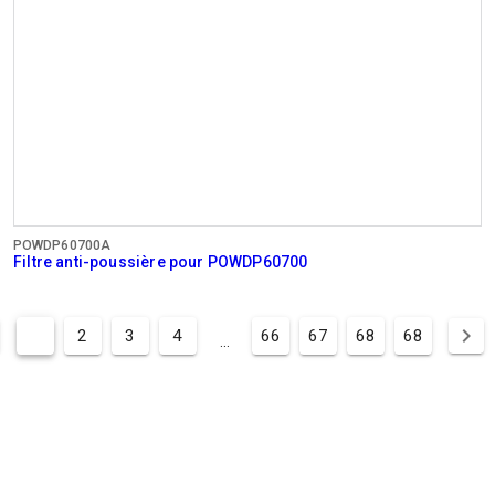
POWDP60700A
Filtre anti-poussière pour POWDP60700
1
2
3
4
66
67
68
68
...
ENTREPRISE