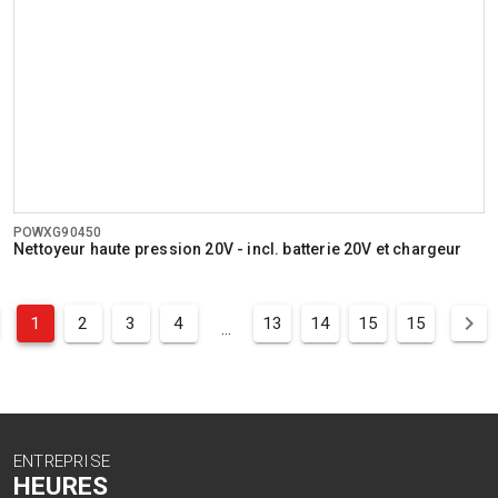
POWXG90450
Nettoyeur haute pression 20V - incl. batterie 20V et chargeur
1
2
3
4
13
14
15
15
...
ENTREPRISE
HEURES