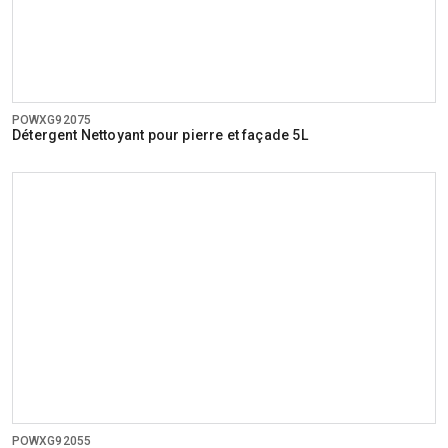
POWXG92075
Détergent Nettoyant pour pierre et façade 5L
POWXG92055