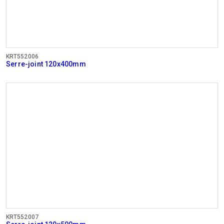
KRT552006
Serre-joint 120x400mm
KRT552007