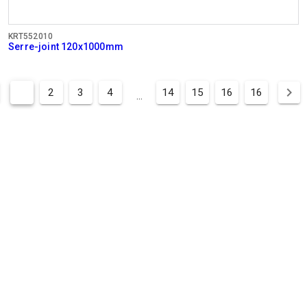
KRT552010
Serre-joint 120x1000mm
1
2
3
4
14
15
16
16
...
ENTREPRISE
HEURES
BUREAUX
Lun - Jeu:
08:00 - 12:.30 / 13:00 - 16:30
Ven:
08:00 - 12:30 / 13:00 - 16:00
SUPPORT TECHNIQUE
Lun - Jeu:
8:00 - 12:30 / 13:00 - 16:30