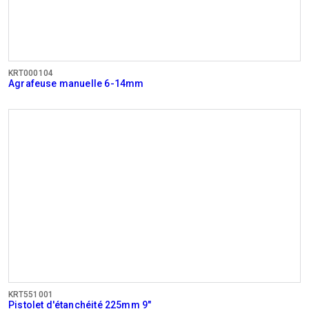
KRT000104
Agrafeuse manuelle 6-14mm
KRT551001
Pistolet d'étanchéité 225mm 9"