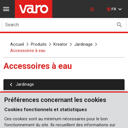
FR
Search
Accueil
Produits
Kreator
Jardinage
Accessoires à eau
Accessoires à eau
Jardinage
Pulvérisateurs
Préférences concernant les cookies
Pistolets de pulvérisation, buses et flexibles
Cookies fonctionnels et statistiques
Systèmes d'arrosage
Ces cookies sont au minimum nécessaires pour le bon
fonctionnement du site. Ils recueillent des informations sur
Raccords de robinet