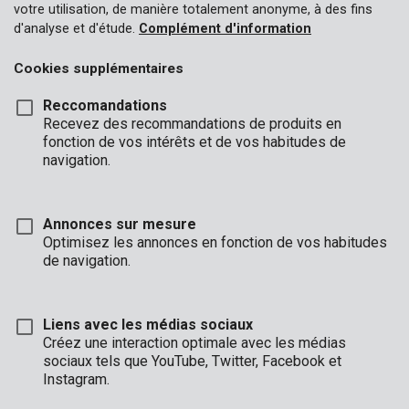
votre utilisation, de manière totalement anonyme, à des fins
Raccords et enrouleurs de tuyau d'arrosage
d'analyse et d'étude.
Complément d'information
Cookies supplémentaires
Bientôt disponible
Reccomandations
Recevez des recommandations de produits en
fonction de vos intérêts et de vos habitudes de
navigation.
Annonces sur mesure
Optimisez les annonces en fonction de vos habitudes
de navigation.
KRTGR67170
Liens avec les médias sociaux
Enrouleur de tuyau 30m
Créez une interaction optimale avec les médias
sociaux tels que YouTube, Twitter, Facebook et
Bientôt disponible
Instagram.