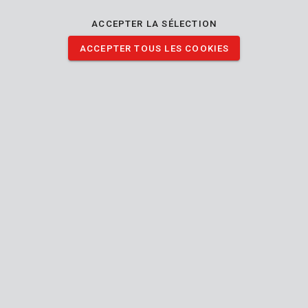
ACCEPTER LA SÉLECTION
KRT653003
Servante d'atelier 7 tiroirs
ACCEPTER TOUS LES COOKIES
KRT653005
Servante d'atelier
1