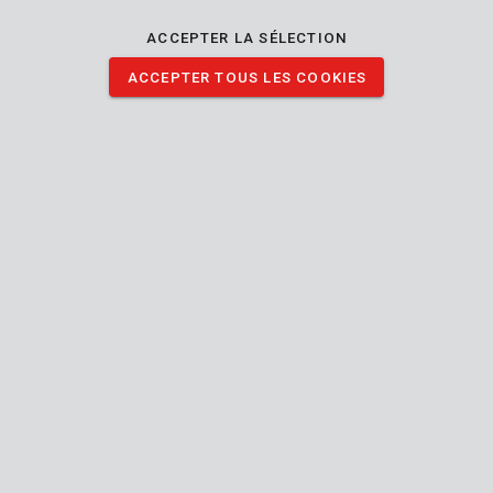
PRER00021
ACCEPTER LA SÉLECTION
Sangle d'arrimage 2,5m - 2 pcs
ACCEPTER TOUS LES COOKIES
PRER00022
Jeu de tournevis 18 pc.