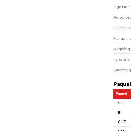
Tige inte
Porte-fore
Isolé élec
Manuel in
Magnétiq
Type de s
Garantie g
Paque
Paquet
ST
IN
OUT