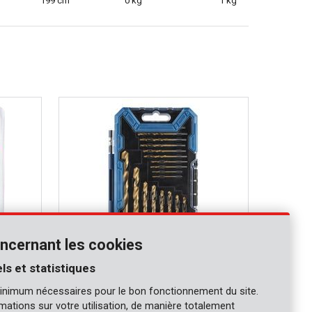
199 cm
0 kg
1 kg
ncernant les cookies
ls et statistiques
PRER00024
inimum nécessaires pour le bon fonctionnement du site.
Jeu de forets acier HSS 18 pcs
ormations sur votre utilisation, de manière totalement