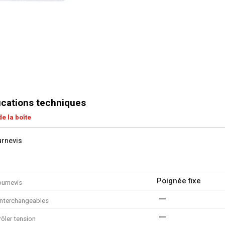
ications techniques
e la boîte
urnevis
Poignée fixe
ournevis
nterchangeables
ôler tension