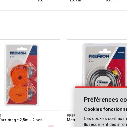
150
120 cm
80 cm
Préférences co
Cookies fonctionne
1
PRER00023
Ces cookies sont au m
'arrimage 2,5m - 2 pcs
Metre à ruban 5mx19mm
Ils recueillent des inf