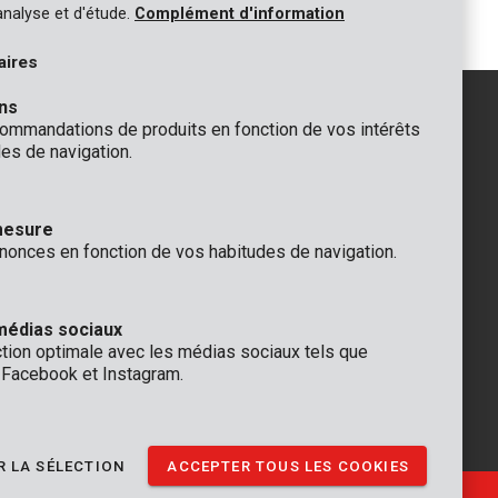
analyse et d'étude.
Complément d'information
aires
ns
mmandations de produits en fonction de vos intérêts
es de navigation.
GÉNÉRAL
 Rompuy nv
+32 (0)3 292 92 92
mesure
aat 9
info@varo.com
nonces en fonction de vos habitudes de navigation.
que
SUPPORT TECHNIQUE
+32 (0)3 292 92 90
support@varo.com
médias sociaux
ction optimale avec les médias sociaux tels que
, Facebook et Instagram.
 LA SÉLECTION
ACCEPTER TOUS LES COOKIES
Ⓒ VARO