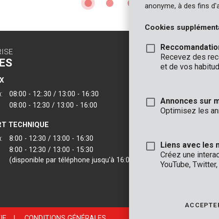
anonyme, à des fins d'
Cookies supplément
Reccomandatio
RISE
CONTACT
Recevez des reco
ES
INFO
et de vos habitud
X
BUREAUX
:
08:00 - 12:.30 / 13:00 - 16:30
VARO - Vic. Van
Annonces sur 
08:00 - 12:30 / 13:00 - 16:00
Joseph Van Instr
Optimisez les an
2500 Lier - Belgi
T TECHNIQUE
VARO IBERICA
:
8:00 - 12:30 / 13:00 - 16:30
Liens avec les 
8:00 - 12:30 / 13:00 - 15:30
Créez une intera
(disponible par téléphone jusqu'à 16:00)
YouTube, Twitter
ACCEPTER
IE
|
CONDITIONS GÉNÉRALES