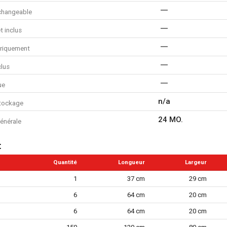
rchangeable
t inclus
triquement
clus
ue
n/a
tockage
24 MO.
énérale
t
Quantité
Longueur
Largeur
1
37 cm
29 cm
6
64 cm
20 cm
6
64 cm
20 cm