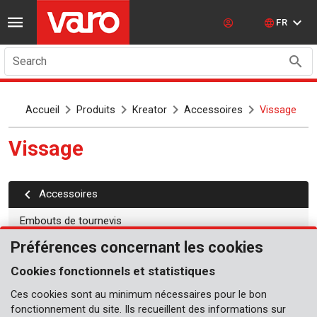
FR
Search
Accueil
Produits
Kreator
Accessoires
Vissage
Vissage
Accessoires
Embouts de tournevis
Préférences concernant les cookies
Kits embouts
Cookies fonctionnels et statistiques
Jeux d'accessoires de forage
Ces cookies sont au minimum nécessaires pour le bon
Jeux de mèches pour perceuse à percussion
fonctionnement du site. Ils recueillent des informations sur