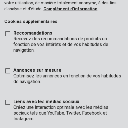
Douilles pour clé à choc
votre utilisation, de manière totalement anonyme, à des fins
d'analyse et d'étude.
Complément d'information
Porte-embout coudé
Cookies supplémentaires
Tourne-écrou
Reccomandations
Porte-embouts magnétiques
Recevez des recommandations de produits en
fonction de vos intérêts et de vos habitudes de
navigation.
Annonces sur mesure
Optimisez les annonces en fonction de vos habitudes
de navigation.
Liens avec les médias sociaux
Créez une interaction optimale avec les médias
sociaux tels que YouTube, Twitter, Facebook et
Instagram.
KRT061100
Embouts PZ1 25mm - 2 pcs