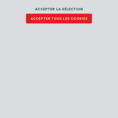
ACCEPTER LA SÉLECTION
ACCEPTER TOUS LES COOKIES
KRT061125
Embouts PZ2 25mm - 2 pcs