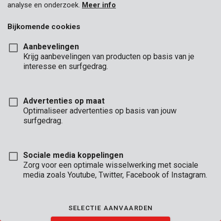
analyse en onderzoek.
Meer info
Bijkomende cookies
Aanbevelingen
KANTOOR-
Krijg aanbevelingen van producten op basis van je
UREN
interesse en surfgedrag.
KANTOOR
Ma - Do:
08:00 - 12:.30 / 13:00 - 16:30
Advertenties op maat
Vr:
08:00 - 12:30 / 13:00 - 16:00
Optimaliseer advertenties op basis van jouw
surfgedrag.
TECHNISCHE DIENST
Ma - Do:
8:00 - 12:30 / 13:00 - 16:30
Vr:
8:00 - 12:30 / 13:00 - 15:30
Sociale media koppelingen
(telefonisch bereikbaar tot 16:00)
Zorg voor een optimale wisselwerking met sociale
media zoals Youtube, Twitter, Facebook of Instagram.
VERKOOPSVOORWAARDEN
|
GARANTIE VOORWAARDEN
|
ALGEMENE VOORWAARDEN
SELECTIE AANVAARDEN