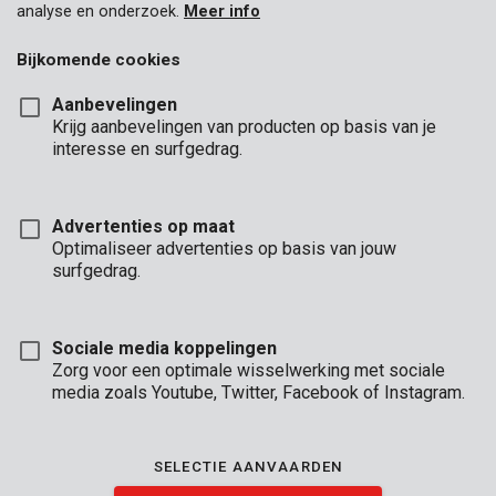
analyse en onderzoek.
Meer info
Binnen het uitgebreide assortiment
doe-het-zelf
&
tuin
vind
je ongetwijfeld het juiste gereedschap. Voor elk type klusser
Bijkomende cookies
en voor elk budget, Powerplus biedt de gepaste oplossing.
Kies uit de verschillende kwaliteitslijnen, van occasioneel tot
Aanbevelingen
intensief gebruik.
Krijg aanbevelingen van producten op basis van je
interesse en surfgedrag.
Ontdek Powerplus
Advertenties op maat
Optimaliseer advertenties op basis van jouw
surfgedrag.
Sociale media koppelingen
Zorg voor een optimale wisselwerking met sociale
Het gereedschap van Kreator kent een uitstekende prijs-
media zoals Youtube, Twitter, Facebook of Instagram.
kwaliteitsverhouding. Het
handgereedschap
ligt
comfortabel in de hand en is een plezier om mee te werken.
De
gereedschapsaccessoires
passen perfect op de meest
SELECTIE AANVAARDEN
gangbare merken.