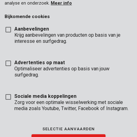
minimaliseren en energie te besparen. Daarnaast geven we
analyse en onderzoek.
Meer info
prioriteit aan ethische arbeidspraktijken, diversiteit en inclusie in
ons personeelsbestand en cultiveren we zinvolle
Bijkomende cookies
partnerschappen met onze gemeenschap.
Aanbevelingen
Krijg aanbevelingen van producten op basis van je
interesse en surfgedrag.
Advertenties op maat
Optimaliseer advertenties op basis van jouw
surfgedrag.
Sociale media koppelingen
Zorg voor een optimale wisselwerking met sociale
media zoals Youtube, Twitter, Facebook of Instagram.
SELECTIE AANVAARDEN