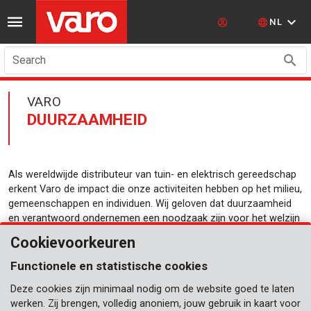
NL
Search
VARO
DUURZAAMHEID
Als wereldwijde distributeur van tuin- en elektrisch gereedschap
erkent Varo de impact die onze activiteiten hebben op het milieu,
gemeenschappen en individuen. Wij geloven dat duurzaamheid
en verantwoord ondernemen een noodzaak zijn voor het welzijn
van onze planeet en toekomstige generaties.
Cookievoorkeuren
We zetten ons in om duurzame praktijken te integreren in al
Functionele en statistische cookies
onze afdelingen, van productontwerp tot inkoop, verwerking en
meer. We blijven onze ecologische voetafdruk beoordelen en
Deze cookies zijn minimaal nodig om de website goed te laten
zoeken naar oplossingen om afval te verminderen, emissies te
werken. Zij brengen, volledig anoniem, jouw gebruik in kaart voor