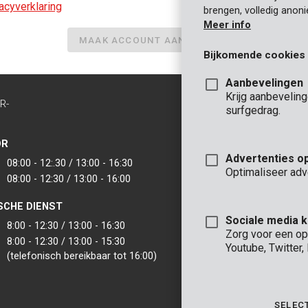
acyverklaring
brengen, volledig anon
Meer info
MAAK ACCOUNT AAN
Bijkomende cookies
Aanbevelingen
Krijg aanbevelin
R-
CONTACT
surfgedrag.
INFO
OR
KANTOOR
Advertenties o
08:00 - 12:.30 / 13:00 - 16:30
VARO - Vic. Van
Optimaliseer adv
08:00 - 12:30 / 13:00 - 16:00
Joseph Van Instr
2500 Lier - België
SCHE DIENST
VARO IBERICA
Sociale media 
8:00 - 12:30 / 13:00 - 16:30
Zorg voor een op
8:00 - 12:30 / 13:00 - 15:30
Youtube, Twitter
(telefonisch bereikbaar tot 16:00)
SELEC