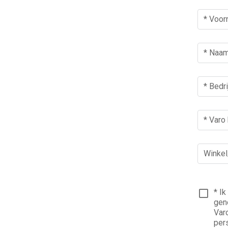
* Voo
* Naa
* Bedr
* Varo
Winkel/
* Ik
gen
Var
per