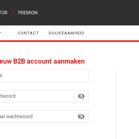
TOR
|
PREMION
CONTACT
DUURZAAMHEID
ieuw B2B account aanmaken
l
htwoord
aal wachtwoord