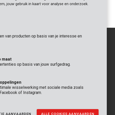
iem, jouw gebruik in kaart voor analyse en onderzoek.
gen van producten op basis van je interesse en
ALGEMEEN
p maat
 Rompuy nv
+32 (0)3 292 92 92
ertenties op basis van jouw surfgedrag.
aat 9
info@varo.com
TECHNISCHE DIENST
+32 (0)3 292 92 90
koppelingen
support@varo.com
timale wisselwerking met sociale media zoals
, Facebook of Instagram.
TIE AANVAARDEN
ALLE COOKIES AANVAARDEN