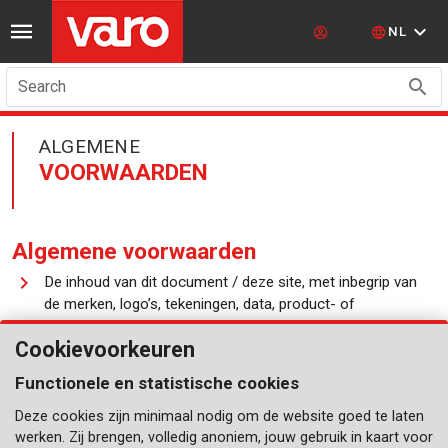
NL
Search
ALGEMENE
VOORWAARDEN
Algemene voorwaarden
De inhoud van dit document / deze site, met inbegrip van
de merken, logo’s, tekeningen, data, product- of
bedrijfsnamen, teksten, beelden e.d. zijn beschermd door
Cookievoorkeuren
intellectuele rechten en behoren toe aan VARO NV of aan
derden. De materialen op deze site mogen slechts voor
Functionele en statistische cookies
eigen en niet-commercieel gebruik weergegeven en
afgedrukt worden.
Deze cookies zijn minimaal nodig om de website goed te laten
werken. Zij brengen, volledig anoniem, jouw gebruik in kaart voor