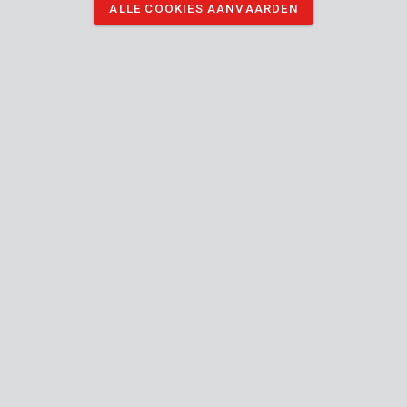
ALLE COOKIES AANVAARDEN
POWX4201
Slimme batterijlader 12V 60Ah
POWX4203
Slimme batterijlader 12V 120Ah