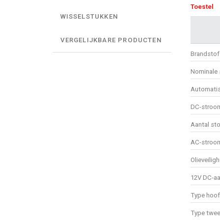
Toestel
WISSELSTUKKEN
VERGELIJKBARE PRODUCTEN
Brandstof
Nominale 
Automatis
DC-stroo
Aantal st
AC-stroo
Olieveili
12V DC-aa
Type hoof
Type twee