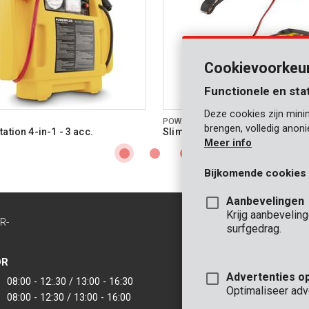
Cookievoorkeu
Functionele en sta
Deze cookies zijn mini
POWX4201
brengen, volledig anon
ation 4-in-1 - 3 acc.
Slimme batterijlader 12V 60Ah
Meer info
Bijkomende cookies
Aanbevelingen
Krijg aanbevelin
R-
CONTACT
surfgedrag.
INFO
OR
KANTOOR
Advertenties o
08:00 - 12:.30 / 13:00 - 16:30
VARO - Vic. Van
Optimaliseer adv
08:00 - 12:30 / 13:00 - 16:00
Joseph Van Instr