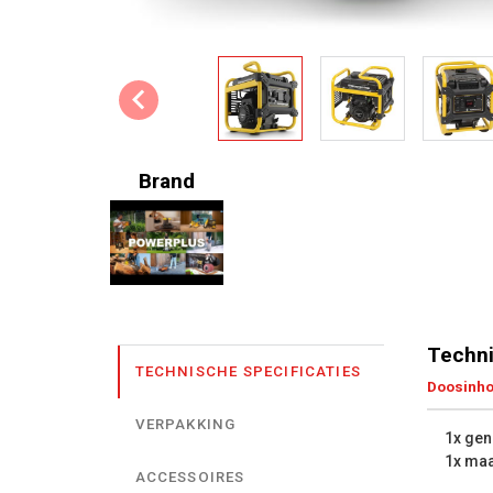
Brand
Techni
TECHNISCHE SPECIFICATIES
Doosinh
VERPAKKING
1x gen
1x maa
ACCESSOIRES