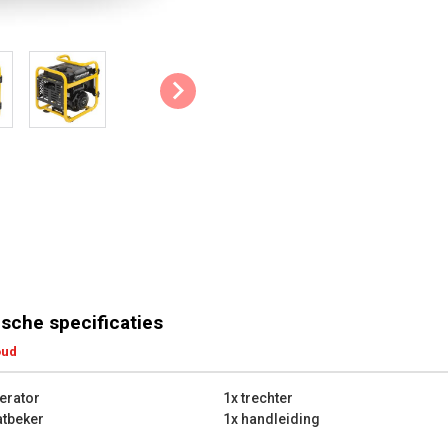
aansluiting, waarmee je makkeli
opladen.
Digitale display: Het praktische d
die moment gebruikt.
Veiligheidssysteem: De generato
oliepeil. Als er onvoldoende olie
uitschakelen. Dat voorkomt bes
van de generator.
Tips & Tricks:
Schakel de generator uit en l
met brandstof. Dat om te vo
de motor.
sche specificaties
Laat een generator nooit binne
oud
draaien. Zet hem steeds op 
koolstofmonoxide te vermij
erator
1x trechter
De belangrijkste technische
tbeker
1x handleiding
Max. vermogensoutput: 90