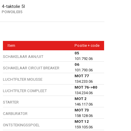
g
4-taktolie 5l
POWOIL035
Item
Positie + code
05
SCHAKELAAR AAN/UIT
101.792.06
06
SCHAKELAAR CIRCUIT BREAKER
101.793.06
g
MOT 77
LUCHTFILTER MOUSSE
134.233.06
MOT 76->80
LUCHTFILTER COMPLEET
134.234.06
MOT 2
STARTER
146.117.06
MOT 73
CARBURATOR
158.128.06
MOT 12
ONTSTEKINGSSPOEL
159.105.06