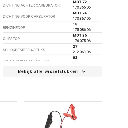
MOT 72
DICHTING ACHTER CARBURATOR
170.366.06
MOT 74
DICHTING VOOR CARBURATOR
170.367.06
18
BENZINEDOP
175.086.06
MOT 26
OLIESTOP
176.075.06
27
SCHOKDEMPER 4 STUKS
212.063.06
03
FRONTPANEEL VOLTMETER
213.026.06
11
Bekijk alle wisselstukken
ELEKTRISCHE STURING INVERTER
228.009.06
MOT 51
BOUGIE BOSCH WS7F (CrNi)
230.006.06
MOT 51
BOUGIE CHAMPION RCJ7Y 1 ST.
POWACG2013