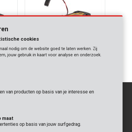
ren
tistische cookies
maal nodig om de website goed te laten werken. Zij
POWX4203
iem, jouw gebruik in kaart voor analyse en onderzoek.
Slimme batterijlader 12V 120Ah
gen van producten op basis van je interesse en
ALGEMEEN
p maat
 Rompuy nv
+32 (0)3 292 92 92
ertenties op basis van jouw surfgedrag.
aat 9
info@varo.com