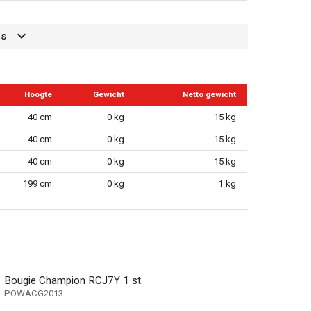
es
Hoogte
Gewicht
Netto gewicht
40 cm
0 kg
15 kg
40 cm
0 kg
15 kg
40 cm
0 kg
15 kg
199 cm
0 kg
1 kg
g
Bougie Champion RCJ7Y 1 st.
POWACG2013