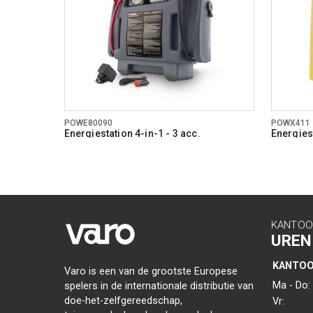
POWE80090
POWX411
Energiestation 4-in-1 - 3 acc.
Energiest
KANTOO
UREN
KANTO
Varo is een van de grootste Europese
Ma - Do:
spelers in de internationale distributie van
doe-het-zelfgereedschap,
Vr: