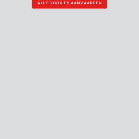
ALLE COOKIES AANVAARDEN
KRT454002
Raspschaaf Ø 16, 250mm
KRT454003
Blokschaaf 140x40mm synthetisch