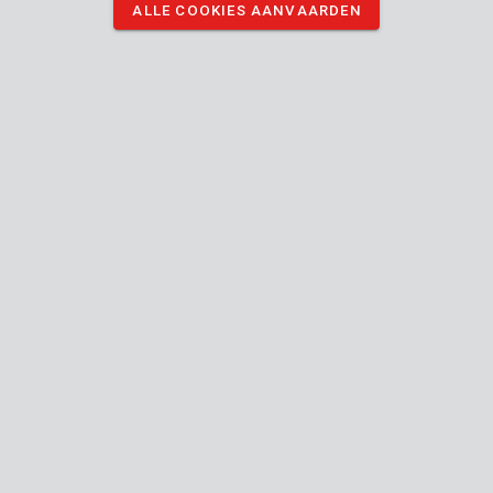
ALLE COOKIES AANVAARDEN
KRT001003A
Tegelsnijder snijwiel Ø 16mm