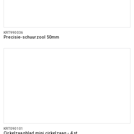
KRT990036
Precisie-schuurzool 50mm
KRT090101
Cirkelzaagblad mini cirkelzaag - 4 st.