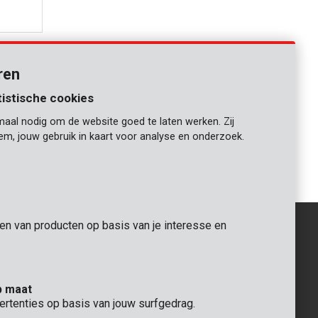
ren
tistische cookies
maal nodig om de website goed te laten werken. Zij
iem, jouw gebruik in kaart voor analyse en onderzoek.
1
gen van producten op basis van je interesse en
ALGEMEEN
p maat
 Rompuy nv
+32 (0)3 292 92 92
ertenties op basis van jouw surfgedrag.
aat 9
info@varo.com