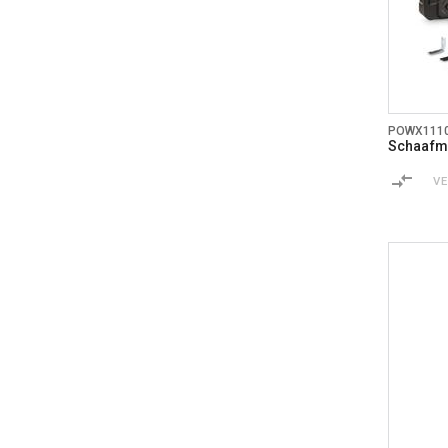
POWX111
Schaafma
V