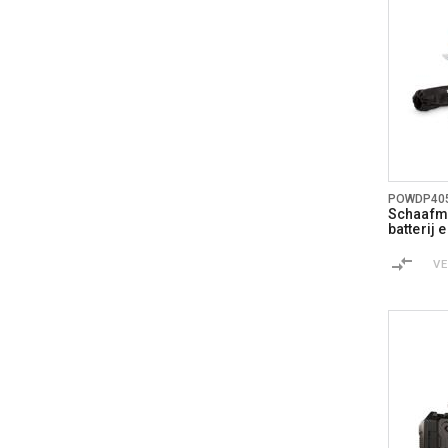
POWDP40
Schaafma
batterij 
V