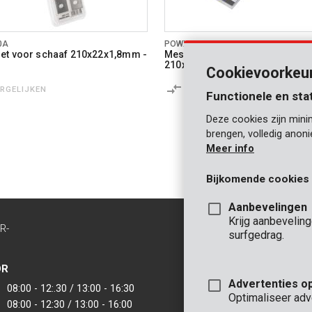
0A
POWX204A
et voor schaaf 210x22x1,8mm -
Messenset voor schaaf
210x16,5x1,5mm - 2 st.
Cookievoorkeu
ERGELIJKEN
VERGELIJKEN
Functionele en sta
Deze cookies zijn mini
brengen, volledig anon
Meer info
Bijkomende cookies
Aanbevelingen
Krijg aanbevelin
R-
CONTACT
surfgedrag.
INFO
OR
KANTOOR
Advertenties o
08:00 - 12:.30 / 13:00 - 16:30
VARO - Vic. Van
Optimaliseer adv
08:00 - 12:30 / 13:00 - 16:00
Joseph Van Instr