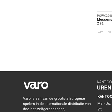
POWX204
Messens
2 st.
V
KANTOO
UREN
KANTO
Varo is een van de grootste Europese
Ma - Do:
spelers in de internationale distributie van
doe-het-zelfgereedschap,
Vr: