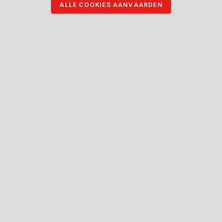
ALLE COOKIES AANVAARDEN
POWX1326
Roterende multitool 160W - 226 acc.