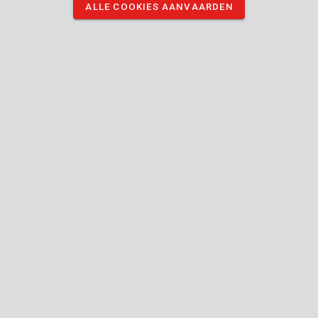
ALLE COOKIES AANVAARDEN
POWXG75160
Verticuteerder - verluchter 1600W 360mm
1
KANTOOR-
UREN
KANTOOR
Ma - Do:
08:00 - 12:.30 / 13:00 - 16:30
Vr:
08:00 - 12:30 / 13:00 - 16:00
TECHNISCHE DIENST