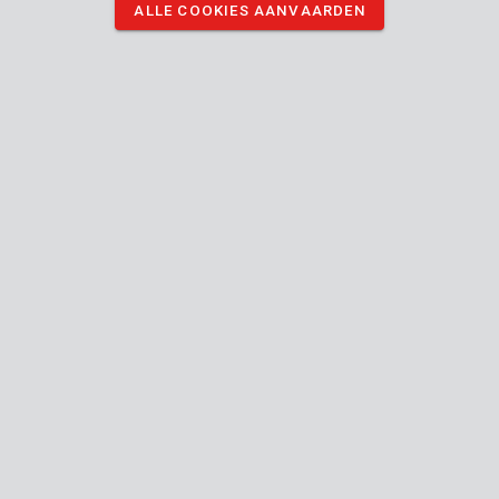
ALLE COOKIES AANVAARDEN
kruiskop-, Pozidriv-, en zeskantbits aan.
DOWNLOAD AFBEELDINGEN
Technische specificaties
Doosinhoud
1x cr-v bit set
Toestel
Zeskant,
Phillips
(PH),
Type schroevendraaier (kop)
Pozidriv
(PZ)
Handleiding inbegrepen
24 MO.
Algemene garantie