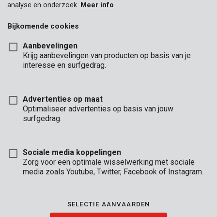
analyse en onderzoek.
Meer info
Bijkomende cookies
Aanbevelingen
Krijg aanbevelingen van producten op basis van je
interesse en surfgedrag.
Advertenties op maat
Optimaliseer advertenties op basis van jouw
surfgedrag.
Sociale media koppelingen
Zorg voor een optimale wisselwerking met sociale
media zoals Youtube, Twitter, Facebook of Instagram.
Omschrijving
Deze praktische set van Premion bestaat uit maar liefst 45
SELECTIE AANVAARDEN
verschillende schroefbits en dopsleutels. In het handige
opbergdoosje tref je naast enkele dopsleutels ook sleuf-,