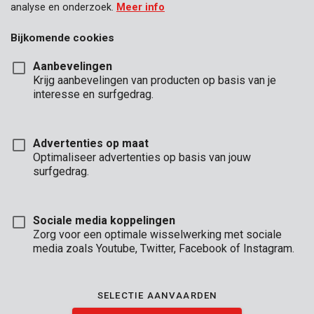
analyse en onderzoek.
Meer info
Bijkomende cookies
Aanbevelingen
Krijg aanbevelingen van producten op basis van je
interesse en surfgedrag.
Advertenties op maat
Optimaliseer advertenties op basis van jouw
surfgedrag.
Sociale media koppelingen
Zorg voor een optimale wisselwerking met sociale
media zoals Youtube, Twitter, Facebook of Instagram.
Omschrijving
Met deze set van 5 Premion verfborstels ga je zowel binnen-
SELECTIE AANVAARDEN
als buitenshuis aan de slag. De borstels zijn voorzien van een
handvat met een handig ophangoog. In deze set vind je 2