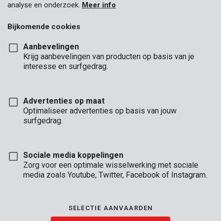
analyse en onderzoek.
Meer info
Bijkomende cookies
Aanbevelingen
Krijg aanbevelingen van producten op basis van je
interesse en surfgedrag.
Advertenties op maat
Optimaliseer advertenties op basis van jouw
surfgedrag.
Sociale media koppelingen
Zorg voor een optimale wisselwerking met sociale
media zoals Youtube, Twitter, Facebook of Instagram.
Omschrijving
Deze beschermfolie van Premion is ideaal om je meubels te
SELECTIE AANVAARDEN
beschermen tegen verfspatten en vuil tijdens schilder- en
andere klussen in huis. De folie meet 230 x 300 cm.