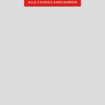
ALLE COOKIES AANVAARDEN
DOWNLOAD SALES SHEET
DOWNLOAD AFBEELDINGEN
Technische specificaties
Doosinhoud
1x afdekvlies
Toestel
Buiten
Bruikbaar binnen buiten
Handleiding inbegrepen
24
Algemene garantie
MO.
Verpakking