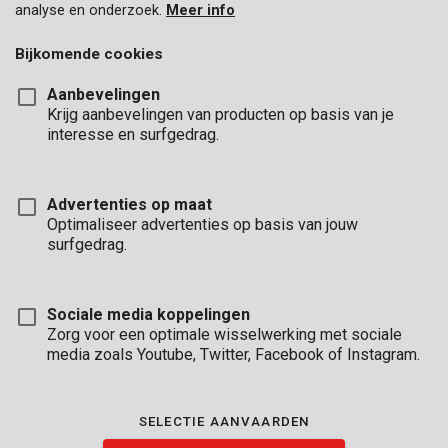
analyse en onderzoek.
Meer info
Bijkomende cookies
Aanbevelingen
Krijg aanbevelingen van producten op basis van je
interesse en surfgedrag.
Advertenties op maat
Optimaliseer advertenties op basis van jouw
surfgedrag.
Sociale media koppelingen
Zorg voor een optimale wisselwerking met sociale
media zoals Youtube, Twitter, Facebook of Instagram.
Omschrijving
Met deze set van 3 Premion schuurblokken lever je perfect
SELECTIE AANVAARDEN
schuurwerk af op vlakke oppervlakken, maar ook in hoeken,
langs randen, of op moeilijk bereikbare plekken. Elke blok heeft