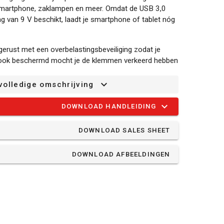
, smartphone, zaklampen en meer. Omdat de USB 3,0
g van 9 V beschikt, laadt je smartphone of tablet nóg
gerust met een overbelastingsbeveiliging zodat je
nt ook beschermd mocht je de klemmen verkeerd hebben
 namelijk omgekeerde polariteit. Verder is het
ngen tegen onder andere kortsluiting, stroompieken,
volledige omschrijving
 Het apparaat kan temperaturen aan van -20 °C tot
DOWNLOAD HANDLEIDING
te diep ontladen? Geen probleem! Met de POWX4255
DOWNLOAD SALES SHEET
op ook nog een 15V-aansluiting die als voeding kan
DOWNLOAD AFBEELDINGEN
als een mini-koelkast of ventilator. Dat komt zeker van
mperen.
t ingewerkt. Goed voor zo’n 4 uur aan licht tot het
gie te besparen. Met een volledig opgeladen accu
an licht.