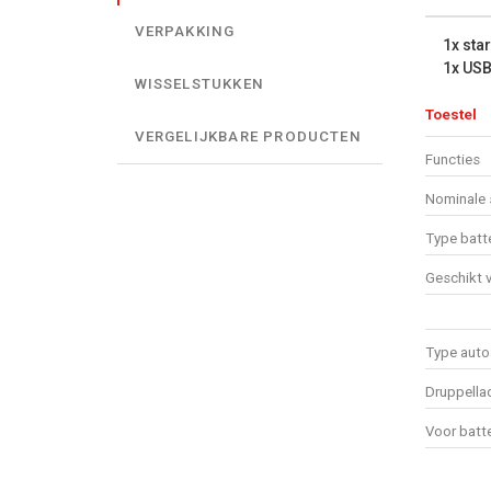
VERPAKKING
1x sta
1x USB
WISSELSTUKKEN
Toestel
VERGELIJKBARE PRODUCTEN
Functies
Nominale 
Type batte
Geschikt v
Type auto
Druppella
Voor batte