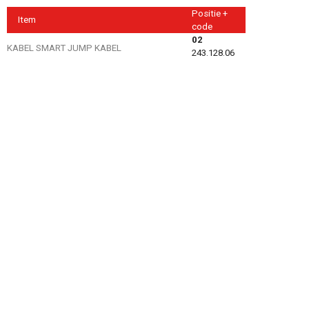
Positie +
Item
code
02
KABEL SMART JUMP KABEL
243.128.06