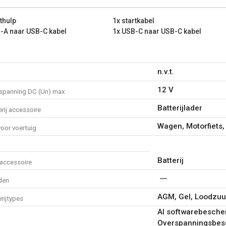
rthulp
1x startkabel
-A naar USB-C kabel
1x USB-C naar USB-C kabel
n.v.t.
12 V
spanning DC (Un) max
Batterijlader
rij accessoire
Wagen, Motorfiets,
oor voertuig
Batterij
accessoire
den
AGM, Gel, Loodzuu
rijtypes
AI softwarebesche
Overspanningsbesc