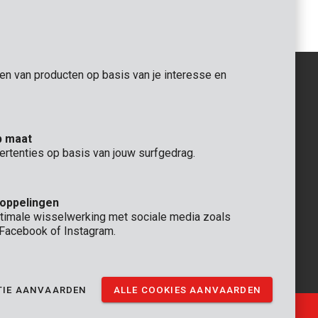
gen van producten op basis van je interesse en
ALGEMEEN
p maat
 Rompuy nv
+32 (0)3 292 92 92
ertenties op basis van jouw surfgedrag.
aat 9
info@varo.com
TECHNISCHE DIENST
+32 (0)3 292 92 90
koppelingen
support@varo.com
timale wisselwerking met sociale media zoals
, Facebook of Instagram.
TIE AANVAARDEN
ALLE COOKIES AANVAARDEN
Ⓒ VARO