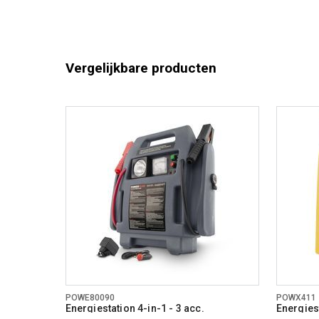
Stroomind
Herlaadbar
Vergelijkbare producten
Algemene 
POWE80090
POWX411
Energiestation 4-in-1 - 3 acc.
Energiest