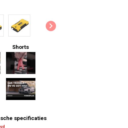
De interne accu laad je op via d
wanneer de accu volledig opgel
naar USB-C en een kabel van US
Wat zit er in de verpakking?
1x starthulp
Shorts
1x startkabel
1x tas
1x USB-A naar USB-C kabel
1x USB-C naar USB-C kabel
1x handleiding
sche specificaties
oud