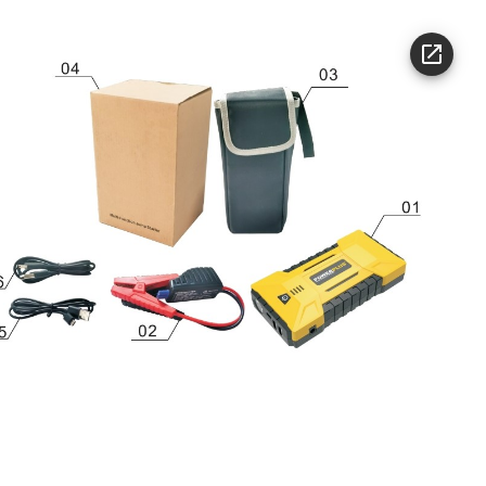
220 min
e laadtijd ACDC
tingsbeveiliging
ng inbegrepen
laadkabel inbegrepen
-20 °C
temperature
60 °C
temperatuur
Zak
ag
andgreep
0.29 kg
tterij (kg)
290.4 g
tterij (g)
icator acculader
veau-indicator
r