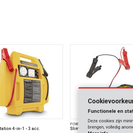
icator
e batterij
36 MO.
garantie
Cookievoorkeu
Functionele en sta
Deze cookies zijn mini
POWX4201
brengen, volledig anon
ation 4-in-1 - 3 acc.
Slimme batterijlader 12V 60Ah