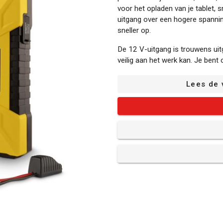
voor het opladen van je tablet
uitgang over een hogere spannin
sneller op.
De 12 V-uitgang is trouwens uit
veilig aan het werk kan. Je be
aangesloten. Het station herkent
apparaat uitgerust met beveiligi
Lees de 
overspanning en oververhitting.
zo’n 60 °C.
Is de batterij door ongebruik 
wek je de batterij terug tot leven.
Deze POWX4255 heeft daarboven
dienen voor kleine toestellen zo
pas onderweg of tijdens het ka
Ten slotte is er ook een LED lich
automatisch uitschakelt om ener
beschik je in totaal over 40 hrs a