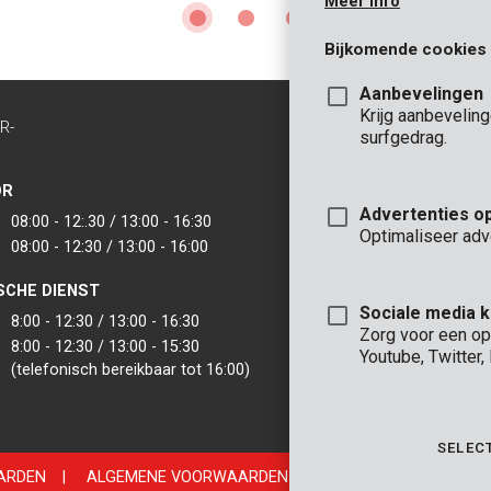
Meer info
Bijkomende cookies
Aanbevelingen
Krijg aanbevelin
R-
CONTACT
surfgedrag.
INFO
OR
KANTOOR
Advertenties o
08:00 - 12:.30 / 13:00 - 16:30
VARO - Vic. Van
Optimaliseer adv
08:00 - 12:30 / 13:00 - 16:00
Joseph Van Instr
2500 Lier - België
SCHE DIENST
VARO IBERICA
Sociale media 
8:00 - 12:30 / 13:00 - 16:30
Zorg voor een op
8:00 - 12:30 / 13:00 - 15:30
Youtube, Twitter
(telefonisch bereikbaar tot 16:00)
SELEC
ARDEN
|
ALGEMENE VOORWAARDEN