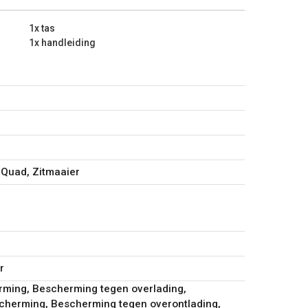
1x tas
1x handleiding
 Quad, Zitmaaier
r
rming, Bescherming tegen overlading,
herming, Bescherming tegen overontlading,