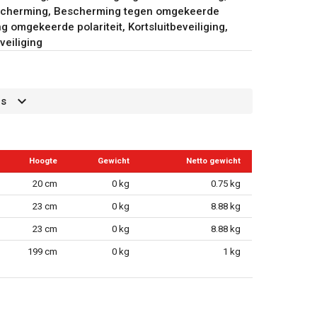
scherming, Bescherming tegen omgekeerde
 omgekeerde polariteit, Kortsluitbeveiliging,
eiliging
 A snellader 5V 3A - 9V 2A - 12V 1.5A, USB A
es
c, Benzine max. 5000cc
nzine max. 5L
Hoogte
Gewicht
Netto gewicht
20 cm
0 kg
0.75 kg
23 cm
0 kg
8.88 kg
23 cm
0 kg
8.88 kg
199 cm
0 kg
1 kg