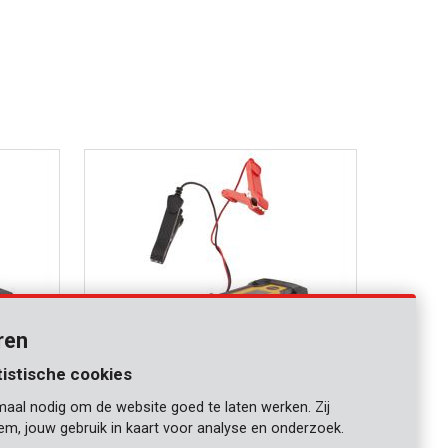
ren
tistische cookies
maal nodig om de website goed te laten werken. Zij
POWX4203
iem, jouw gebruik in kaart voor analyse en onderzoek.
Slimme batterijlader 12V 120Ah