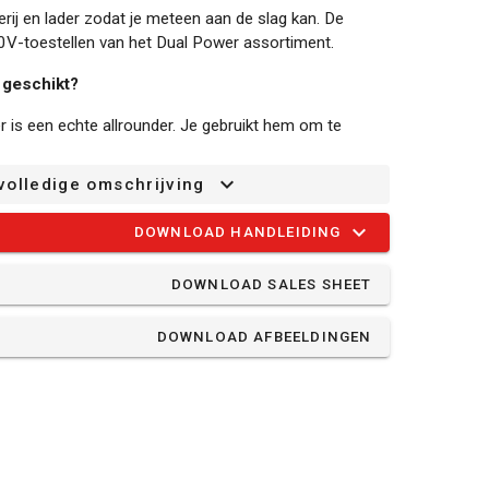
rij en lader zodat je meteen aan de slag kan. De
 20V-toestellen van het Dual Power assortiment.
 geschikt?
is een echte allrounder. Je gebruikt hem om te
, steen en staal, om te hameren en voor beitelwerk.
volledige omschrijving
st 3 Joule is hij geschikt voor het zwaardere
vloeren, en plafonds.
DOWNLOAD HANDLEIDING
er:
DOWNLOAD SALES SHEET
oren, als beitelen is mogelijk met deze Dual Power
ctie bewerk je harde materialen zoals beton en
DOWNLOAD AFBEELDINGEN
 denk aan hout, metaal, keramiek en plastic – gebruik
hte afbraakwerken uit te voeren, kan je de beitels als
jlsnel vooruit met een krachtige 20V-motor en
ut.