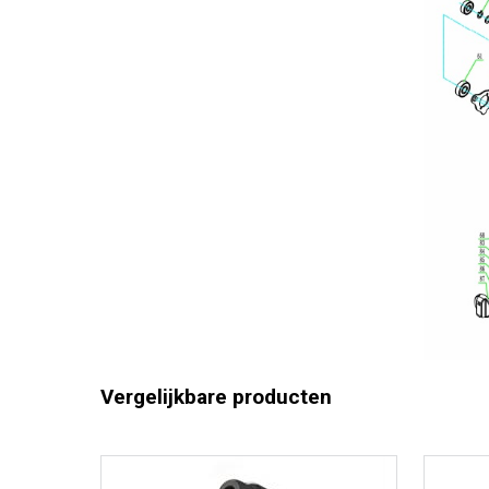
Toerental 
Toerental 
Boorcapaci
Boorcapac
Max. slagf
Boorcapac
Min. slagf
Beitelfunc
Herlaadbar
Algemene 
Vergelijkbare producten
Garantie o