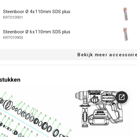
0.38 kg
tterij (kg)
Steenboor Ø 4x110mm SDS plus
KRT010901
380 g
tterij (g)
icator acculader
Steenboor Ø 6x110mm SDS plus
KRT010903
veau-indicator
Niet van toepassin
r
Bekijk meer accessoir
Links, Rechts
ing
stukken
us
e snelheid
tkoppelingsfunctie - demontage zonder
hap
icator
functie