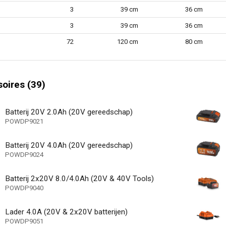
Niet van toepassin
et sleutel
3
39 cm
36 cm
1
terijen (aantal)
3
39 cm
36 cm
40 min
e laadtijd ACDC
72
120 cm
80 cm
Niet van toepassin
che snelheidsregeling
eductie
oires (39)
tingsbeveiliging
Batterij 20V 2.0Ah (20V gereedschap)
 koppel
POWDP9021
3 J
e (Joule)
Batterij 20V 4.0Ah (20V gereedschap)
1
lheidsinstellingen
POWDP9024
ng inbegrepen
Batterij 2x20V 8.0/4.0Ah (20V & 40V Tools)
laadkabel inbegrepen
POWDP9040
BMC (blaasgevormd
ag
Lader 4.0A (20V & 2x20V batterijen)
POWDP9051
andgreep