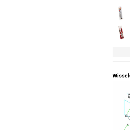
Gewicht ba
Gewicht ba
Statusind
Batterijni
1-uurslade
Soft start
Draairicht
Wissel
Boormod
Aanpasbar
Snelle on
gereedsc
Stroomind
Hamerboor