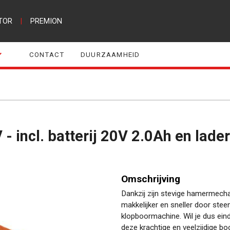
TOR
|
PREMION
CONTACT
DUURZAAMHEID
- incl. batterij 20V 2.0Ah en lader
Omschrijving
Dankzij zijn stevige hamermech
makkelijker en sneller door st
klopboormachine. Wil je dus eind
deze krachtige en veelzijdige b