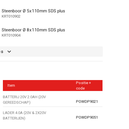
Steenboor Ø 5x110mm SDS plus
KRT010902
Steenboor Ø 8x110mm SDS plus
KRT010904
g
es
Positie +
Item
code
BATTERIJ 20V 2.0AH (20V
POWDP9021
GEREEDSCHAP)
LADER 4.0A (20V & 2X20V
POWDP9051
BATTERIJEN)