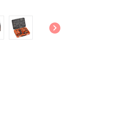
Precies: Je kan ook zeer precie
dat je nooit te diep boort. Daar
waardoor je de snelheid steeds
Comfortabel: De machine is uit
gebruikscomfort. Het extra han
comfortabele houding te kunnen
Praktisch: De boorhamer werkt o
volledige bewegingsvrijheid bij el
De belangrijkste technische
Vermogen: 20 V
Slagkracht: 3 J
Aantal slagen: 4 750/min
Max. koppel: 72 Nm
Boorcapaciteit hout: 30 mm
Boorcapaciteit steen en be
Boorcapaciteit staal: 13 mm
Wat zit er in de verpakking?