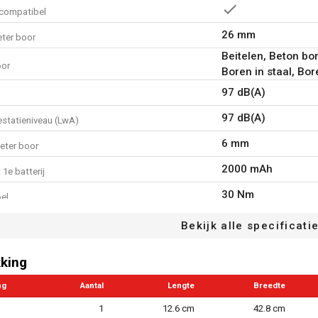
compatibel
26 mm
eter boor
Beitelen, Beton bo
oor
Boren in staal, Bo
97 dB(A)
97 dB(A)
estatieniveau (LwA)
6 mm
eter boor
2000 mAh
 1e batterij
30 Nm
el
22 mm
iteit steen
Bekijk alle specificati
4 A
stroom lader
king
Niet van toepassin
kop
ng
Aantal
Lengte
Breedte
Niet van toepassin
oorkop met vergrendeling
1
12.6 cm
42.8 cm