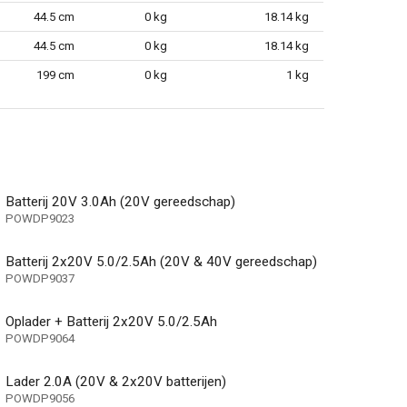
g
44.5 cm
0 kg
18.14 kg
44.5 cm
0 kg
18.14 kg
199 cm
0 kg
1 kg
g
Batterij 20V 3.0Ah (20V gereedschap)
POWDP9023
Batterij 2x20V 5.0/2.5Ah (20V & 40V gereedschap)
POWDP9037
Oplader + Batterij 2x20V 5.0/2.5Ah
POWDP9064
e koffer)
Lader 2.0A (20V & 2x20V batterijen)
POWDP9056