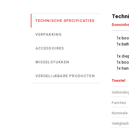
Techni
TECHNISCHE SPECIFICATIES
Doosinh
VERPAKKING
1x bo
1x batt
ACCESSOIRES
1x die
1x boo
WISSELSTUKKEN
1x han
VERGELIJKBARE PRODUCTEN
Toestel
Verbindin
Functies
Nominale 
Veiligheid