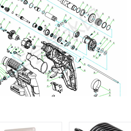
0 min-1
(n) min
1350 min-1
(n) max
13 mm
teit staal
30 mm
iteit hout
4750 strks/min
requentie 1
22 mm
iteit beton
0 strks/min
requentie 1
tie
e batterij
36 MO.
garantie
12 MO.
p de batterij