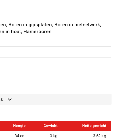
ren, Boren in gipsplaten, Boren in metselwerk,
ren in hout, Hamerboren
es
g
Hoogte
Gewicht
Netto gewicht
g
34 cm
0 kg
3.62 kg