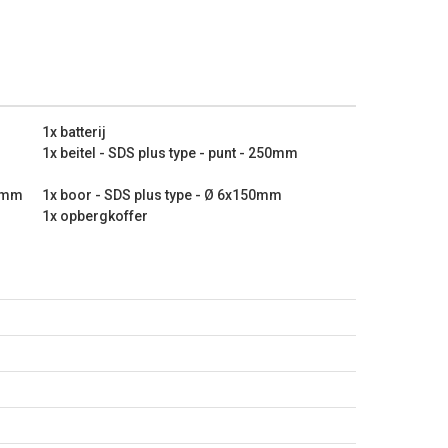
erd)
 plat - 22x250mm
 punt - 250mm
1x batterij
1x beitel - SDS plus type - punt - 250mm
 Ø 10x150mm
 Ø 6x150mm
50mm
1x boor - SDS plus type - Ø 6x150mm
 Ø 8x150mm
1x opbergkoffer