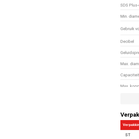
SDS Plus-
Min. diam
Gebruik v
Decibel
Geluidspr
Max. diam
Capaciteit
Max. kopp
Boorcapac
Nominale 
Verpak
Snelspan
Verpakki
Snelspanb
ST