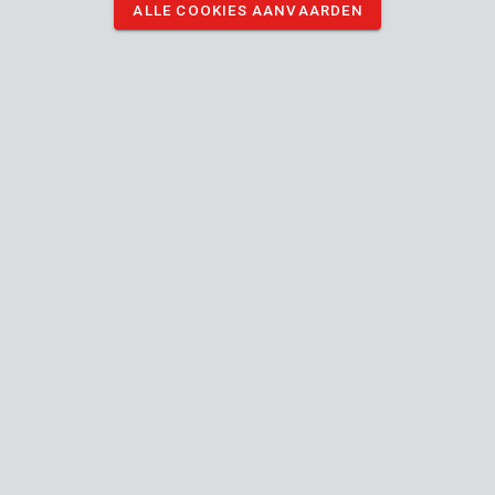
ALLE COOKIES AANVAARDEN
Omschrijving
Deze bobijn heeft een diameter van Ø2 mm en een lengte van 4
m. Hij past op de Powerplus grastrimmer POW60481.
DOWNLOAD AFBEELDINGEN
Technische specificaties
Doosinhoud
1x spoel ronde draad
Toestel
Dubbele
Type spoeldraad
draad