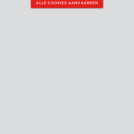
ALLE COOKIES AANVAARDEN
DOWNLOAD AFBEELDINGEN
Technische specificaties
Doosinhoud
1x beugelzaagblad
Toestel
760
Lengte zaagblad
mm
Handleiding inbegrepen
Hout
Gebruik voor (materiaal)
24
Algemene garantie
MO.
Verpakking