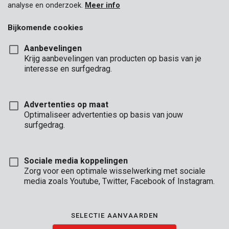
analyse en onderzoek.
Meer info
Bijkomende cookies
Aanbevelingen
Krijg aanbevelingen van producten op basis van je
interesse en surfgedrag.
Advertenties op maat
Optimaliseer advertenties op basis van jouw
surfgedrag.
Sociale media koppelingen
Zorg voor een optimale wisselwerking met sociale
media zoals Youtube, Twitter, Facebook of Instagram.
Omschrijving
Dit is een zaagblad gemaakt uit 65Mn staal en is geschikt voor
SELECTIE AANVAARDEN
het bewerken van droog hout. Hij past op beugelzagen van 760
mm.