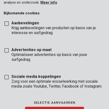
analyse en onderzoek.
Meer info
Bijkomende cookies
Aanbevelingen
Krijg aanbevelingen van producten op basis van je
interesse en surfgedrag.
Advertenties op maat
Optimaliseer advertenties op basis van jouw
surfgedrag.
Sociale media koppelingen
Zorg voor een optimale wisselwerking met sociale
media zoals Youtube, Twitter, Facebook of Instagram.
Omschrijving
Meet grote afstanden en ruimtes niet langer onnauwkeurig met
SELECTIE AANVAARDEN
rol- of vouwmeters. Deze laserafstandsmeter van Kreator legt
met zijn laserstraal afstanden vast tot 20 meter ver en dat tot