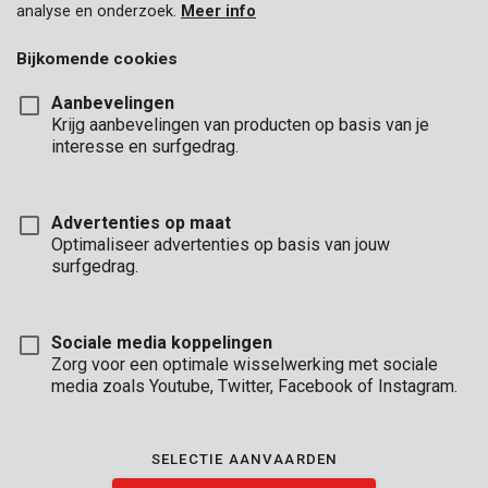
analyse en onderzoek.
Meer info
Bijkomende cookies
Aanbevelingen
Krijg aanbevelingen van producten op basis van je
interesse en surfgedrag.
Advertenties op maat
Optimaliseer advertenties op basis van jouw
surfgedrag.
Sociale media koppelingen
Zorg voor een optimale wisselwerking met sociale
media zoals Youtube, Twitter, Facebook of Instagram.
Omschrijving
Je stemt deze telescopische schraag perfect af op de hoogte
SELECTIE AANVAARDEN
van je werkbank. Je stelt de werkhoogte namelijk eenvoudig in
van 64,5 tot 91 cm. Zo ondersteun je gemakkelijk grotere