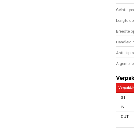
Geïntegre
Lengte o
Breedte 
Handleidi
Anti-slip 
Algemene 
Verpak
Verpakki
ST
IN
OUT