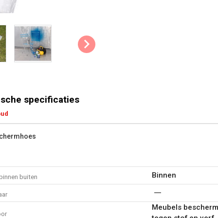
sche specificaties
oud
schermhoes
Binnen
binnen buiten
aar
Meubels bescherme
oor
tegen stof en verf