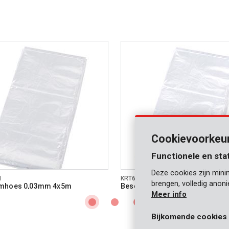
Cookievoorkeu
Functionele en sta
Deze cookies zijn mini
1
KRT663001
brengen, volledig anon
mhoes 0,03mm 4x5m
Beschermhoes 0,1mm 2x6m
Meer info
Bijkomende cookies