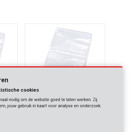
ren
tistische cookies
maal nodig om de website goed te laten werken. Zij
KRT663002
iem, jouw gebruik in kaart voor analyse en onderzoek.
Beschermhoes 0,1mm 3x6m