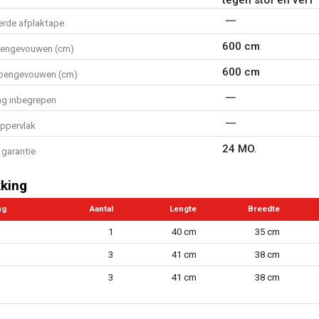
erde afplaktape
600 cm
pengevouwen (cm)
600 cm
opengevouwen (cm)
ng inbegrepen
oppervlak
24 MO.
garantie
king
ng
Aantal
Lengte
Breedte
1
40 cm
35 cm
3
41 cm
38 cm
3
41 cm
38 cm