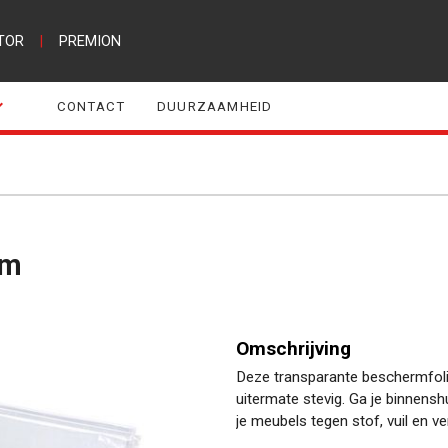
TOR
|
PREMION
CONTACT
DUURZAAMHEID
6m
Omschrijving
Deze transparante beschermfolie 
uitermate stevig. Ga je binnens
je meubels tegen stof, vuil en v