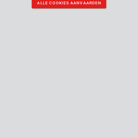
ALLE COOKIES AANVAARDEN
er materiaal mee afdekken.
DOWNLOAD AFBEELDINGEN
Technische specificaties
Doosinhoud
1x beschermhoes
Toestel
Binnen
Bruikbaar binnen buiten
Herbruikbaar
Meubels
beschermen
tegen stof
en verf,
Gebruik voor
Vloeren