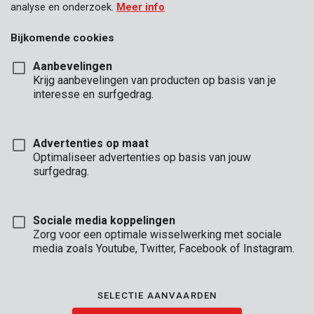
analyse en onderzoek.
Meer info
Bijkomende cookies
Aanbevelingen
Krijg aanbevelingen van producten op basis van je
interesse en surfgedrag.
Advertenties op maat
Optimaliseer advertenties op basis van jouw
surfgedrag.
Sociale media koppelingen
Zorg voor een optimale wisselwerking met sociale
media zoals Youtube, Twitter, Facebook of Instagram.
Omschrijving
Deze transparante beschermfolie van 4 x 5 m is 0,01 mm dik.
SELECTIE AANVAARDEN
Ga je binnenshuis klussen of schilderen? Dan beschermt deze
folie je meubels tegen stof, vuil en verf. Ook buitenshuis kan je