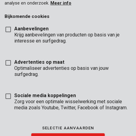
analyse en onderzoek.
Meer info
Bijkomende cookies
Aanbevelingen
Krijg aanbevelingen van producten op basis van je
interesse en surfgedrag.
Advertenties op maat
Optimaliseer advertenties op basis van jouw
surfgedrag.
Sociale media koppelingen
Zorg voor een optimale wisselwerking met sociale
media zoals Youtube, Twitter, Facebook of Instagram.
Omschrijving
Deze transparante beschermfolie van 4 x 5 m is 0,01 mm dik.
SELECTIE AANVAARDEN
Ga je binnenshuis klussen of schilderen? Dan beschermt deze
folie je meubels tegen stof, vuil en verf. Ook buitenshuis kan je