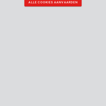
ALLE COOKIES AANVAARDEN
er materiaal mee afdekken.
DOWNLOAD AFBEELDINGEN
Technische specificaties
Doosinhoud
1x beschermhoes
Toestel
Binnen
Bruikbaar binnen buiten
Herbruikbaar
Meubels
beschermen
tegen stof
en verf,
Gebruik voor
Vloeren