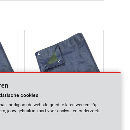
ren
tistische cookies
maal nodig om de website goed te laten werken. Zij
KRT660104
iem, jouw gebruik in kaart voor analyse en onderzoek.
Dekzeil 4x5m 70g