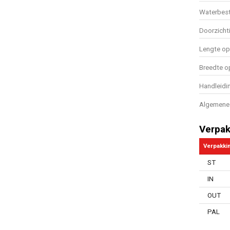
Waterbest
Doorzicht
Lengte o
Breedte 
Handleidi
Algemene 
Verpak
Verpakki
ST
IN
OUT
PAL