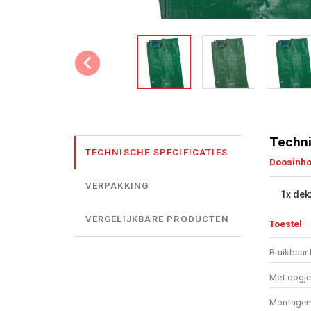
Techni
TECHNISCHE SPECIFICATIES
Doosinh
VERPAKKING
1x dek
VERGELIJKBARE PRODUCTEN
Toestel
Bruikbaar 
Met oogj
Montagema