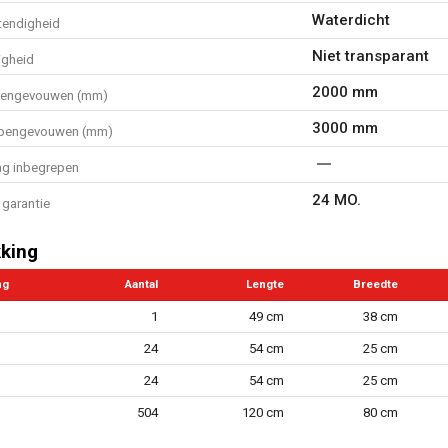
Waterdicht
endigheid
Niet transparant
igheid
2000 mm
pengevouwen (mm)
3000 mm
opengevouwen (mm)
ng inbegrepen
24 MO.
garantie
king
ng
Aantal
Lengte
Breedte
1
49 cm
38 cm
24
54 cm
25 cm
24
54 cm
25 cm
504
120 cm
80 cm