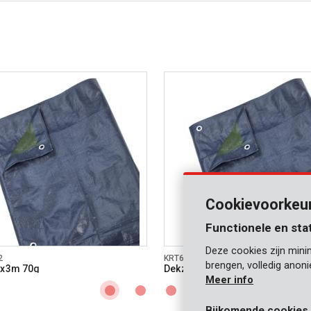
Cookievoorkeu
Functionele en sta
Deze cookies zijn mini
2
KRT660103
brengen, volledig anon
2x3m 70g
Dekzeil 3x4m 70g
Meer info
Bijkomende cookies