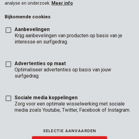
analyse en onderzoek.
Meer info
Bijkomende cookies
Aanbevelingen
Krijg aanbevelingen van producten op basis van je
interesse en surfgedrag.
Advertenties op maat
Optimaliseer advertenties op basis van jouw
surfgedrag.
Sociale media koppelingen
Zorg voor een optimale wisselwerking met sociale
media zoals Youtube, Twitter, Facebook of Instagram.
Omschrijving
Dit dekzeil van 5 x 6 m is dubbelzijdig uitgevoerd in groen en
SELECTIE AANVAARDEN
blauw en is 70 gr/m² dik. De ogen zijn in stevig aluminium en de
omzoomde randen zijn daarnaast ook nog eens versterkt met