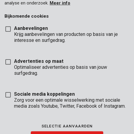
analyse en onderzoek.
Meer info
Bijkomende cookies
Aanbevelingen
Krijg aanbevelingen van producten op basis van je
interesse en surfgedrag.
Advertenties op maat
Optimaliseer advertenties op basis van jouw
surfgedrag.
Sociale media koppelingen
Zorg voor een optimale wisselwerking met sociale
media zoals Youtube, Twitter, Facebook of Instagram.
Omschrijving
Dit dekzeil van 1,5 x 6 m is dubbelzijdig uitgevoerd in groen en
SELECTIE AANVAARDEN
blauw en is 70 gr/m² dik. De ogen zijn in stevig aluminium en de
omzoomde randen zijn daarnaast ook nog eens versterkt met