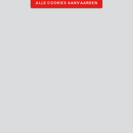
voorwerpen tot 70 mm dik vastklemmen.
ALLE COOKIES AANVAARDEN
DOWNLOAD AFBEELDINGEN
Technische specificaties
Doosinhoud
1x metal spring clamp set
Toestel
Bediening met één hand
Beschermende pads
20
Klemkracht
kg
70
Max. spanwijdte
mm
70