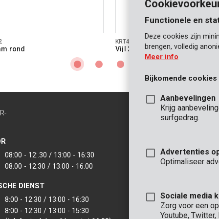
Cookievoorkeu
Functionele en sta
Deze cookies zijn mini
2
KRT451103
brengen, volledig anon
mm rond
Vijl 200mm halfrond
Meer info
Bijkomende cookies
Aanbevelingen
Krijg aanbevelin
R-
CONTACT
surfgedrag.
INFO
OR
KANTOOR
Advertenties o
08:00 - 12:.30 / 13:00 - 16:30
VARO - Vic. Van
Optimaliseer adv
08:00 - 12:30 / 13:00 - 16:00
Joseph Van Instr
2500 Lier - België
SCHE DIENST
VARO IBERICA
Sociale media 
8:00 - 12:30 / 13:00 - 16:30
Zorg voor een op
8:00 - 12:30 / 13:00 - 15:30
Youtube, Twitter