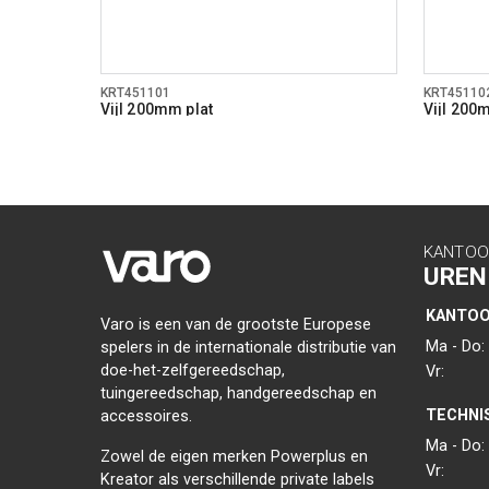
KRT451101
KRT45110
Vijl 200mm plat
Vijl 200
KANTOO
UREN
KANTO
Varo is een van de grootste Europese
Ma - Do:
spelers in de internationale distributie van
doe-het-zelfgereedschap,
Vr:
tuingereedschap, handgereedschap en
TECHNI
accessoires.
Ma - Do:
Zowel de eigen merken Powerplus en
Vr:
Kreator als verschillende private labels