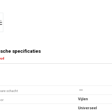
sche specificaties
oud
bare schacht
Vijlen
oor
Universeel