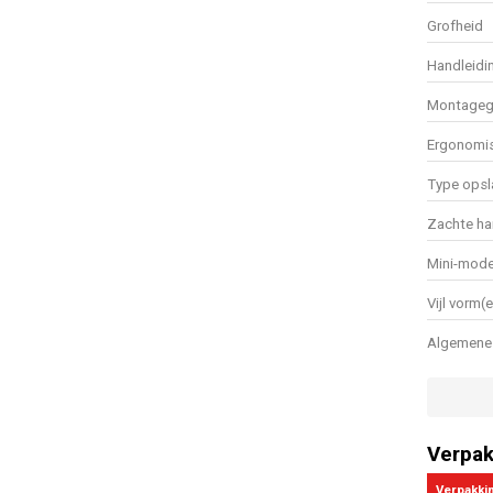
Grofheid
Handleidi
Montageg
Ergonomis
Type opsl
Zachte h
Mini-mode
Vijl vorm(
Algemene 
Verpak
Verpakki