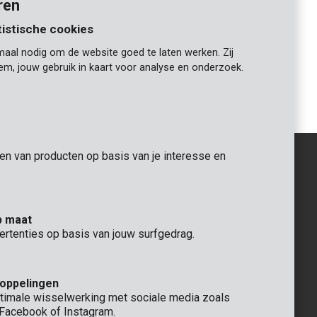
ren
tistische cookies
maal nodig om de website goed te laten werken. Zij
KRT451104
iem, jouw gebruik in kaart voor analyse en onderzoek.
Vijl 200mm driehoekig
gen van producten op basis van je interesse en
ALGEMEEN
p maat
 Rompuy nv
+32 (0)3 292 92 92
ertenties op basis van jouw surfgedrag.
aat 9
info@varo.com
TECHNISCHE DIENST
+32 (0)3 292 92 90
koppelingen
support@varo.com
timale wisselwerking met sociale media zoals
, Facebook of Instagram.