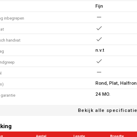
Fijn
ng inbegrepen
at
ch handvat
n.v.t
ag
andgreep
l
Rond, Plat, Halfro
en)
24 MO.
garantie
Bekijk alle specificati
king
ng
Aantal
Lengte
Breedte