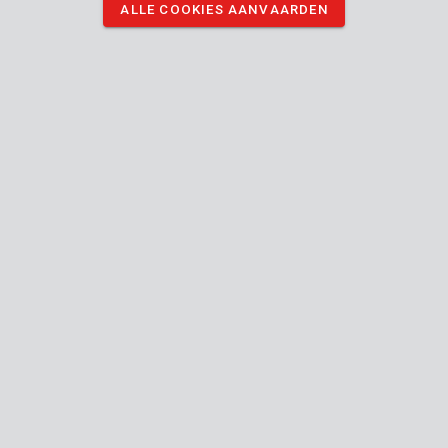
ALLE COOKIES AANVAARDEN
boormachines en heeft een diameter van Ø125 mm.
DOWNLOAD AFBEELDINGEN
Technische specificaties
Doosinhoud
1x steunschijf
Toestel
Flat-
Verbindingstype (gereedschap-accessoire)
chuck
Handleiding inbegrepen
0 mm
Hoogte
125
Diameter
mm