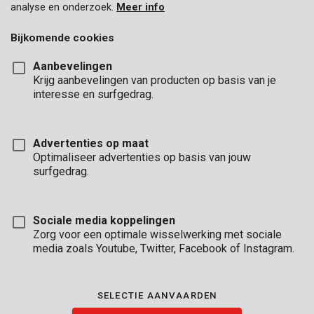
analyse en onderzoek.
Meer info
Bijkomende cookies
Aanbevelingen
Krijg aanbevelingen van producten op basis van je
interesse en surfgedrag.
Advertenties op maat
Optimaliseer advertenties op basis van jouw
surfgedrag.
Sociale media koppelingen
Zorg voor een optimale wisselwerking met sociale
media zoals Youtube, Twitter, Facebook of Instagram.
Omschrijving
Als je een boormachine als schuurmachine wilt gebruiken, is het
SELECTIE AANVAARDEN
nodig de schuurschijf te versterken met een steunschijf. Deze
steunschijf past op de meest gangbare merken van