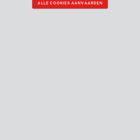
ALLE COOKIES AANVAARDEN
DOWNLOAD AFBEELDINGEN
Technische specificaties
Doosinhoud
1x gatenzaag
Toestel
73 mm
Max. snijbreedte
57 mm
Max. snijdiepte (mm)
Handleiding inbegrepen
Steen,
Gebruik voor (materiaal)
Keramiek
24 MO.
Algemene garantie