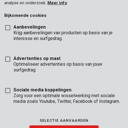
analyse en onderzoek.
Meer info
Bijkomende cookies
Aanbevelingen
Krijg aanbevelingen van producten op basis van je
interesse en surfgedrag.
Advertenties op maat
Optimaliseer advertenties op basis van jouw
surfgedrag.
Sociale media koppelingen
Zorg voor een optimale wisselwerking met sociale
media zoals Youtube, Twitter, Facebook of Instagram.
Omschrijving
Deze klokboor is geschikt voor het maken van openingen in
SELECTIE AANVAARDEN
steen, keramiek en zachte tegels. Hij heeft een diameter van 73
mm.