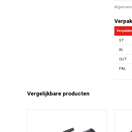
Algemene 
Verpak
Verpakki
ST
IN
OUT
PAL
Vergelijkbare producten