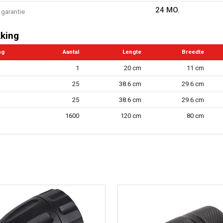
24 MO.
garantie
king
ng
Aantal
Lengte
Breedte
1
20 cm
11 cm
25
38.6 cm
29.6 cm
25
38.6 cm
29.6 cm
1600
120 cm
80 cm