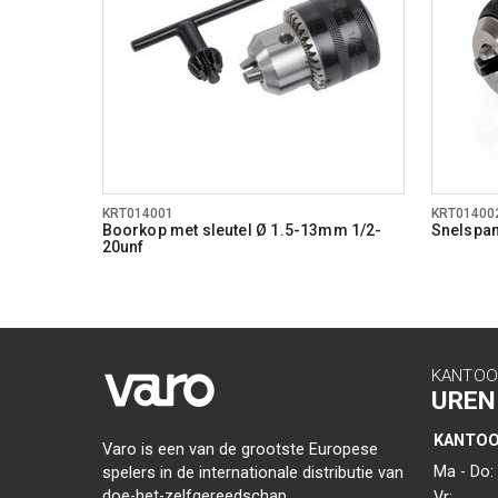
KRT014001
KRT01400
Boorkop met sleutel Ø 1.5-13mm 1/2-
Snelspa
20unf
KANTOO
UREN
KANTO
Varo is een van de grootste Europese
Ma - Do:
spelers in de internationale distributie van
doe-het-zelfgereedschap,
Vr: