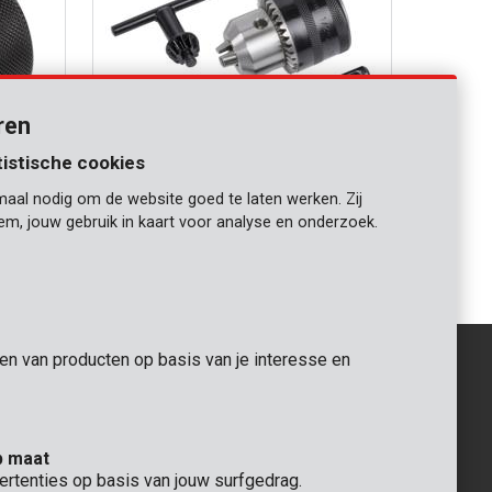
ren
tistische cookies
maal nodig om de website goed te laten werken. Zij
KRT014004
iem, jouw gebruik in kaart voor analyse en onderzoek.
g Ø
Boorkop met sleutel en SDS adapter Ø
1,5-13mm
gen van producten op basis van je interesse en
ALGEMEEN
p maat
 Rompuy nv
+32 (0)3 292 92 92
ertenties op basis van jouw surfgedrag.