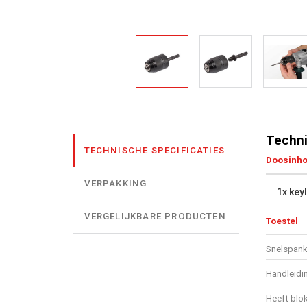
Techni
TECHNISCHE SPECIFICATIES
Doosinh
VERPAKKING
1x key
VERGELIJKBARE PRODUCTEN
Toestel
Snelspan
Handleidi
Heeft blo