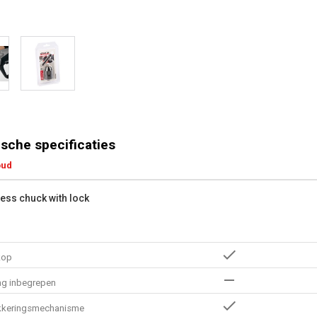
sche specificaties
oud
less chuck with lock
kop
ng inbegrepen
kkeringsmechanisme