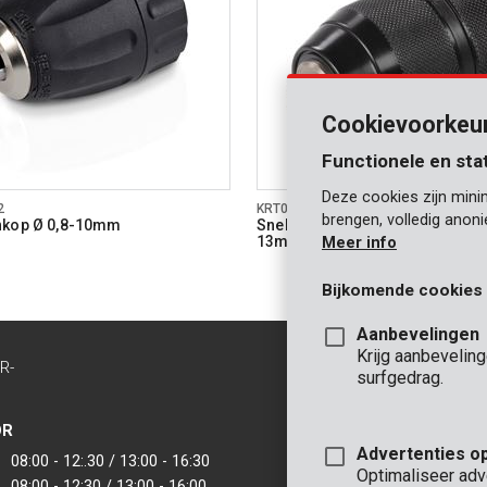
Cookievoorkeu
Functionele en sta
Deze cookies zijn mini
2
KRT014003
brengen, volledig anon
nkop Ø 0,8-10mm
Snelspankop met vergrendelin
13mm
Meer info
Bijkomende cookies
Aanbevelingen
Krijg aanbevelin
R-
CONTACT
surfgedrag.
INFO
OR
KANTOOR
Advertenties o
08:00 - 12:.30 / 13:00 - 16:30
VARO - Vic. Van
Optimaliseer adv
08:00 - 12:30 / 13:00 - 16:00