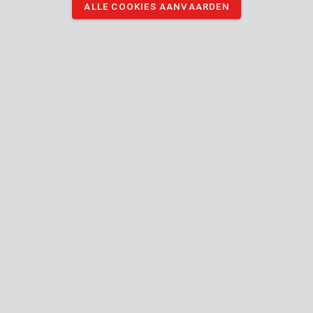
ALLE COOKIES AANVAARDEN
hebben van opvliegend stof.
DOWNLOAD AFBEELDINGEN
Technische specificaties
Doosinhoud
1x boor - beton
Toestel
Flat-
Verbindingstype (gereedschap-accessoire)
chuck
10 mm
Diameter schacht
10 mm
Diameter kop
Handleiding inbegrepen
120 mm
Lengte (mm)