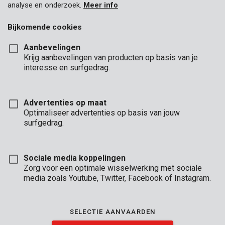
analyse en onderzoek.
Meer info
Bijkomende cookies
Aanbevelingen
Krijg aanbevelingen van producten op basis van je
interesse en surfgedrag.
Advertenties op maat
Optimaliseer advertenties op basis van jouw
surfgedrag.
Sociale media koppelingen
Zorg voor een optimale wisselwerking met sociale
media zoals Youtube, Twitter, Facebook of Instagram.
Omschrijving
Deze betonboor heeft een diameter van Ø10 mm en een lengte
SELECTIE AANVAARDEN
van 120 mm. De carbide boorpunt heeft een beitelvorm
waarmee je zeer precies kan boren in beton zonder last te