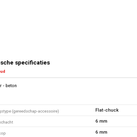
sche specificaties
oud
r - beton
Flat-chuck
gstype (gereedschap-accessoire)
6 mm
schacht
6 mm
kop