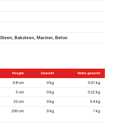
 Steen, Baksteen, Marmer, Beton
Hoogte
Gewicht
Netto gewicht
0.8 cm
0 kg
0.01 kg
5 cm
0 kg
0.22 kg
20 cm
0 kg
5.4 kg
200 cm
0 kg
1 kg