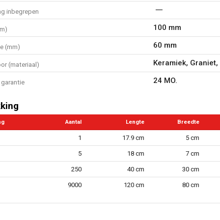
ng inbegrepen
100 mm
mm)
60 mm
te (mm)
Keramiek, Graniet,
or (materiaal)
24 MO.
garantie
king
ng
Aantal
Lengte
Breedte
1
17.9 cm
5 cm
5
18 cm
7 cm
250
40 cm
30 cm
9000
120 cm
80 cm