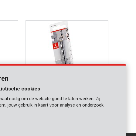
ren
tistische cookies
maal nodig om de website goed te laten werken. Zij
KRT010405
iem, jouw gebruik in kaart voor analyse en onderzoek.
Betonboor Ø 7x100mm