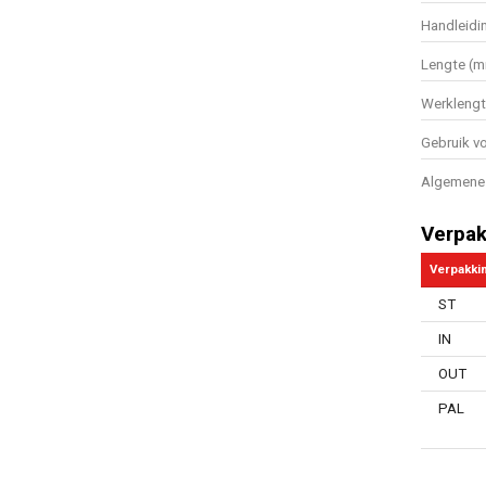
Handleidi
Lengte (
Werkleng
Gebruik vo
Algemene 
Verpak
Verpakki
ST
IN
OUT
PAL