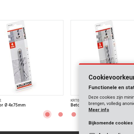
Cookievoorkeu
Functionele en sta
Deze cookies zijn mini
2
KRT010403
brengen, volledig anon
or Ø 4x75mm
Betonboor Ø 5x85mm
Meer info
Bijkomende cookies