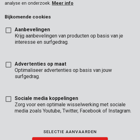
analyse en onderzoek.
Meer info
Bijkomende cookies
Aanbevelingen
Krijg aanbevelingen van producten op basis van je
interesse en surfgedrag.
Advertenties op maat
Optimaliseer advertenties op basis van jouw
surfgedrag.
Sociale media koppelingen
Zorg voor een optimale wisselwerking met sociale
media zoals Youtube, Twitter, Facebook of Instagram.
Omschrijving
Deze HSS-metaalboor is geschikt voor het boren in metaal,
SELECTIE AANVAARDEN
kunststof en hout. Hij heeft een diameter van Ø4,8 mm en een
lengte van 86 mm.