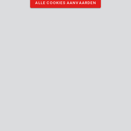
ALLE COOKIES AANVAARDEN
DOWNLOAD AFBEELDINGEN
Technische specificaties
Doosinhoud
1x boor - HSS metaal
Toestel
Flat-
Verbindingstype (gereedschap-accessoire)
chuck
4.8 mm
Diameter schacht
4.8 mm
Diameter kop
Handleiding inbegrepen
86 mm
Lengte (mm)
52 mm
Werklengte (mm)