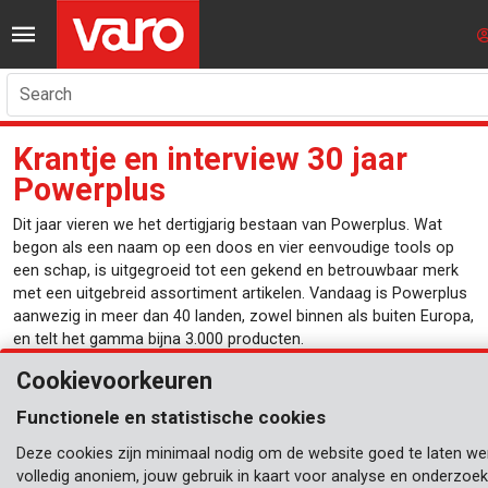
Search
Krantje en interview 30 jaar
Powerplus
Dit jaar vieren we het dertigjarig bestaan van Powerplus. Wat
begon als een naam op een doos en vier eenvoudige tools op
een schap, is uitgegroeid tot een gekend en betrouwbaar merk
met een uitgebreid assortiment artikelen. Vandaag is Powerplus
aanwezig in meer dan 40 landen, zowel binnen als buiten Europa,
en telt het gamma bijna 3.000 producten.
Cookievoorkeuren
Dat was enkel mogelijk dankzij de vele langdurige en diepgaande
samenwerkingen, gebaseerd op wederzijds respect en een
Functionele en statistische cookies
oprechte interesse in elkaars succes. De voorbije 30 jaar hebben
we samen mooie zaken gerealiseerd en nu kan je er alles over
Deze cookies zijn minimaal nodig om de website goed te laten wer
lezen in
ons online krantje.
volledig anoniem, jouw gebruik in kaart voor analyse en onderzoe