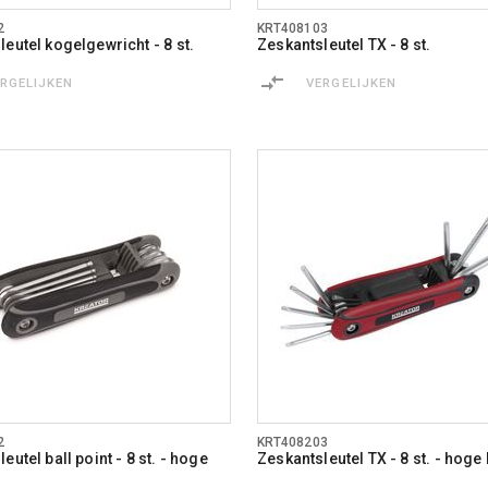
2
KRT408103
eutel kogelgewricht - 8 st.
Zeskantsleutel TX - 8 st.
ERGELIJKEN
VERGELIJKEN
2
KRT408203
eutel ball point - 8 st. - hoge
Zeskantsleutel TX - 8 st. - hoge 