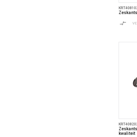
KRT40810
Zeskantsl
V
KRT40820
Zeskantsl
kwaliteit