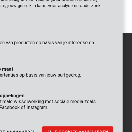
iem, jouw gebruik in kaart voor analyse en onderzoek.
1
2
gen van producten op basis van je interesse en
ALGEMEEN
p maat
 Rompuy nv
+32 (0)3 292 92 92
ertenties op basis van jouw surfgedrag.
aat 9
info@varo.com
TECHNISCHE DIENST
+32 (0)3 292 92 90
koppelingen
support@varo.com
timale wisselwerking met sociale media zoals
, Facebook of Instagram.
TIE AANVAARDEN
ALLE COOKIES AANVAARDEN