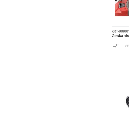
KRT40800
Zeskantsl
V