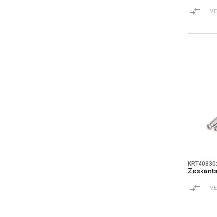
V
KRT40830
Zeskantsl
V